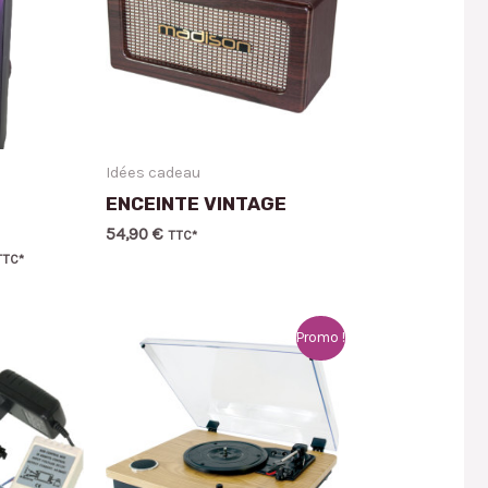
Idées cadeau
ENCEINTE VINTAGE
54,90
€
TTC*
TTC*
Promo !