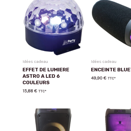
Idées cadeau
Idées cadeau
EFFET DE LUMIERE
ENCEINTE BLU
ASTRO A LED 6
49,90
€
TTC*
COULEURS
15,88
€
TTC*