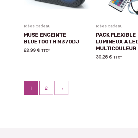
Idées cadeau
Idées cadeau
MUSE ENCEINTE
PACK FLEXIBLE
BLUETOOTH M370DJ
LUMINEUX A LE
MULTICOULEUR 
29,99
€
TTC*
30,28
€
TTC*
1
2
→