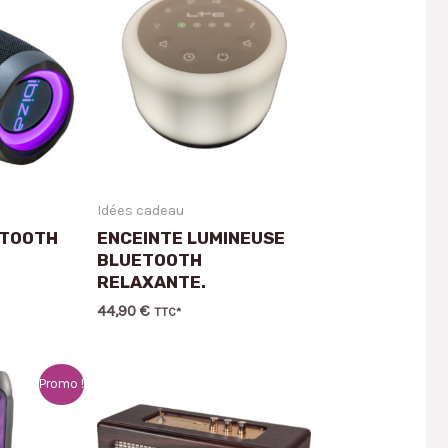
Idées cadeau
ETOOTH
ENCEINTE LUMINEUSE
BLUETOOTH
RELAXANTE.
44,90
€
TTC*
Promo !