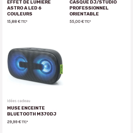
EFFET DE LUMIERE
CASQUE DJ/STUDIO
ASTRO A LED 6
PROFESSIONNEL
COULEURS
ORIENTABLE
15,88
€
55,00
€
TTC*
TTC*
Idées cadeau
MUSE ENCEINTE
BLUETOOTH M370DJ
29,99
€
TTC*