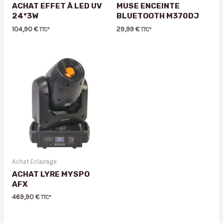
ACHAT EFFET À LED UV
MUSE ENCEINTE
24*3W
BLUETOOTH M370DJ
104,90
€
29,99
€
TTC*
TTC*
Achat Eclairage
ACHAT LYRE MYSPO
AFX
469,90
€
TTC*