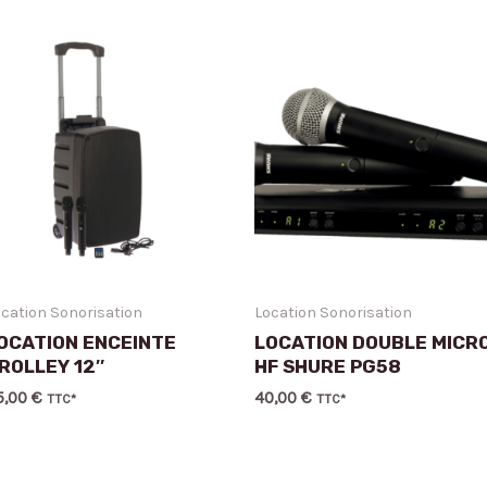
S
cation Sonorisation
Location Sonorisation
OCATION ENCEINTE
LOCATION DOUBLE MICR
ROLLEY 12″
HF SHURE PG58
5,00
€
40,00
€
TTC*
TTC*