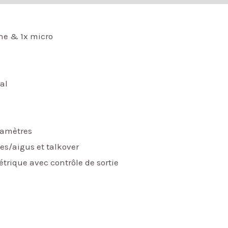
gne & 1x micro
al
ramètres
es/aigus et talkover
trique avec contrôle de sortie