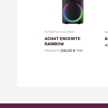
Achat Sonorisation
Ac
ACHAT ENCEINTE
A
RAINBOW
4
259,90
€
232,00
€
TTC*