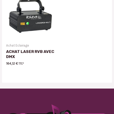
Achat Eclairage
ACHAT LASER RVB AVEC
DMX
164,12
€
TTC*