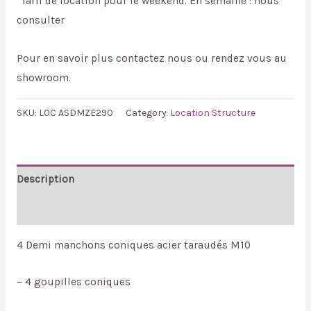
*Tarif de location pour le weekend. En semaine : nous
consulter
Pour en savoir plus contactez nous ou rendez vous au
showroom.
SKU:
LOC ASDMZE290
Category:
Location Structure
Description
Reviews (0)
4 Demi manchons coniques acier taraudés M10
– 4 goupilles coniques