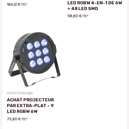
LED RGBW 4-EN-1 DE 6W
164,12
€
TTC*
+ 48 LED SMD
118,80
€
TTC*
Achat Eclairage
ACHAT PROJECTEUR
PAR EXTRA-PLAT – 9
LED RGBW 6W
75,60
€
TTC*