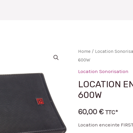
PRESTATIONS
NOS PRODUITS
GALERIE PHOTOS
B
Home
/
Location Sonorisa
600W
Location Sonorisation
LOCATION EN
600W
60,00
€
TTC*
Location enceinte FIRS