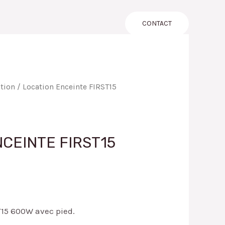
LOG
A PROPOS
CONTACT
tion
/ Location Enceinte FIRST15
CEINTE FIRST15
T15 600W avec pied.