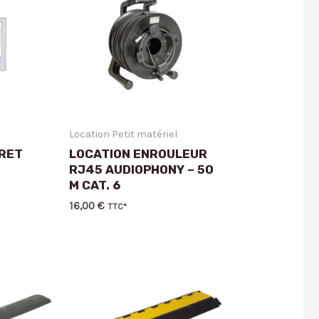
Location Petit matériel
FRET
LOCATION ENROULEUR
RJ45 AUDIOPHONY – 50
M CAT. 6
16,00
€
TTC*