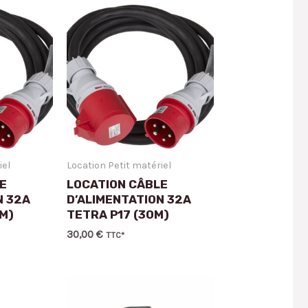
iel
Location Petit matériel
E
LOCATION CÂBLE
N 32A
D’ALIMENTATION 32A
0M)
TETRA P17 (30M)
30,00
€
TTC*