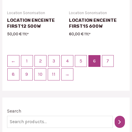
Location Sonorisation
Location Sonorisation
LOCATION ENCEINTE
LOCATION ENCEINTE
FIRST12 500W
FIRST15 600W
50,00
€
60,00
€
TTC*
TTC*
←
1
2
3
4
5
6
7
8
9
10
11
→
Search