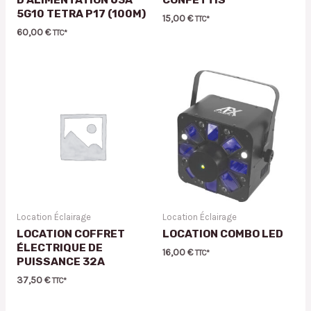
5G10 TETRA P17 (100M)
15,00
€
TTC*
60,00
€
TTC*
Location Éclairage
Location Éclairage
LOCATION COFFRET
LOCATION COMBO LED
ÉLECTRIQUE DE
16,00
€
TTC*
PUISSANCE 32A
37,50
€
TTC*